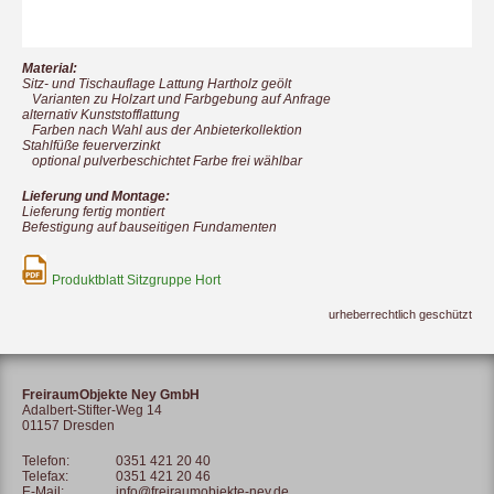
Material:
Sitz- und Tischauflage Lattung Hartholz geölt
Varianten zu Holzart und Farbgebung auf Anfrage
alternativ Kunststofflattung
Farben nach Wahl aus der Anbieterkollektion
Stahlfüße feuerverzinkt
optional pulverbeschichtet Farbe frei wählbar
Lieferung und Montage:
Lieferung fertig montiert
Befestigung auf bauseitigen Fundamenten
Produktblatt Sitzgruppe Hort
urheberrechtlich geschützt
FreiraumObjekte Ney GmbH
Adalbert-Stifter-Weg 14
01157 Dresden
Telefon:
0351 421 20 40
Telefax:
0351 421 20 46
E-Mail:
info@freiraumobjekte-ney.de