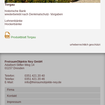
Torgau
historische Bank
wiederbelebt nach Denkmalschutz- Vorgaben
Lehnenbänke
Hockerbänke
Produktblatt Torgau
urheberrechtlich geschützt
FreiraumObjekte Ney GmbH
Adalbert-Stifter-Weg 14
01157 Dresden
Telefon:
0351 421 20 40
Telefax:
0351 421 20 46
E-Mail:
info@freiraumobjekte-ney.de
Firma
Kontakt
Impressum