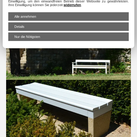
Einwilligung, um den einwandfreien Betrieb dieser Webseite zu gewährleisten.
Ihre Einwilligung können Sie jederzeit
widerrufen
.
Alle annehmen
Details
Nur die Nötigsten