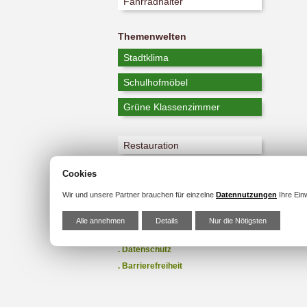
Fahrradhalter
Themenwelten
Stadtklima
Schulhofmöbel
Grüne Klassenzimmer
Restauration
Cookies
Wir und unsere Partner brauchen für einzelne
Datennutzungen
Ihre Einw
Firma
Kontakt
Alle annehmen
Details
Nur die Nötigsten
Impressum
Datenschutz
Barrierefreiheit