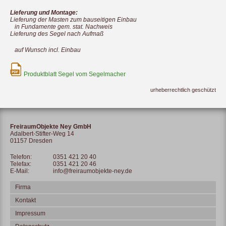
Lieferung und Montage:
Lieferung der Masten zum
bauseitigen Einbau
in Fundamente gem. stat. Nachweis
Lieferung des Segel nach Aufmaß
auf Wunsch incl. Einbau
Produktblatt Segel vom Segelmacher
urheberrechtlich geschützt
FreiraumObjekte Ney GmbH
Adalbert-Stifter-Weg 14
01157 Dresden
Telefon:
0351 421 20 40
Telefax:
0351 421 20 46
E-Mail:
info@freiraumobjekte-ney.de
Firma
Kontakt
Impressum